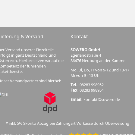
Lieferung & Versand
Kontakt
er Versand unserer Einzelteile
SOWERO GmbH
erfolgt in ganz Deutschland und
Egerlandstraße 4
sterreich. Hierbei setzen wir auf die
86476 Neuburg an der Kammel
Kompetenz der führenden
Mo, Di, Do, Fr von 9-12 und 13-17
Paketdienste.
Mi von 9 - 13 Uhr.
Unser Versandpartner sind hierbei:
Tel.:
08283 998952
Fax:
08283 998954
Email:
kontakt@sowero.de
* inkl. 5% Skonto Abzug bei Zahlungart Vorkasse durch Überweisung