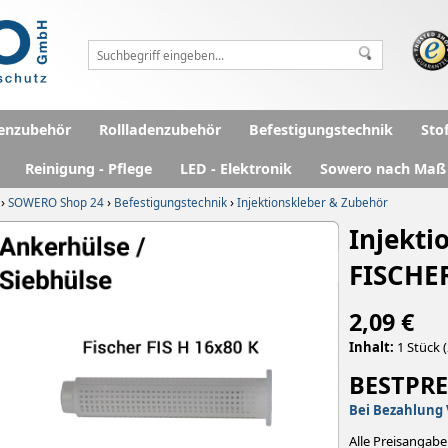
enzubehör
Rollladenzubehör
Befestigungstechnik
Sto
Reinigung - Pflege
LED - Elektronik
Sowero nach Maß
›
›
›
SOWERO Shop 24
Befestigungstechnik
Injektionskleber & Zubehör
Injekti
FISCHER
2,09 €
Inhalt:
1 Stück (
BESTPRE
Bei Bezahlung 
Alle Preisangabe