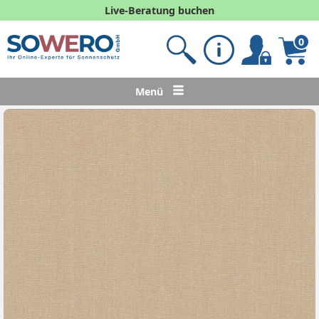
Live-Beratung buchen
0
Menü