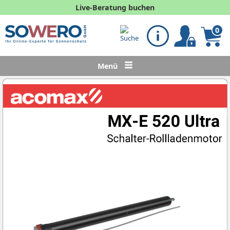
Live-Beratung buchen
0
Menü