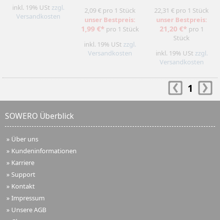
inkl. 19% USt
zzgl.
2,09 € pro 1 Stück
22,31 € pro 1 Stück
Versandkosten
unser Bestpreis:
unser Bestpreis:
1,99 €*
21,20 €*
pro 1 Stück
pro 1
Stück
inkl. 19% USt
zzgl.
Versandkosten
inkl. 19% USt
zzgl.
Versandkosten
1
SOWERO Überblick
»
Über uns
»
Kundeninformationen
»
Karriere
»
Support
»
Kontakt
»
Impressum
»
Unsere AGB