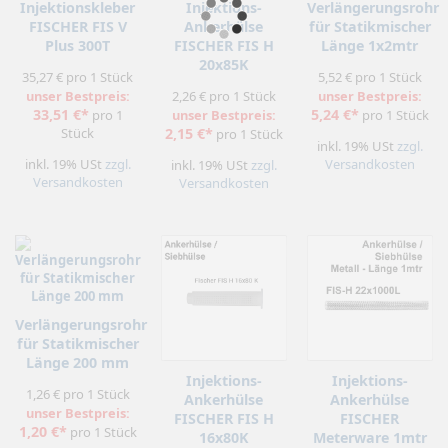
Injektionskleber
Injektions-
Verlängerungsrohr
FISCHER FIS V
Ankerhülse
für Statikmischer
Plus 300T
FISCHER FIS H
Länge 1x2mtr
20x85K
35,27 € pro 1 Stück
5,52 € pro 1 Stück
unser Bestpreis:
2,26 € pro 1 Stück
unser Bestpreis:
33,51 €*
5,24 €*
pro 1
unser Bestpreis:
pro 1 Stück
Stück
2,15 €*
pro 1 Stück
inkl. 19% USt
zzgl.
inkl. 19% USt
zzgl.
Versandkosten
inkl. 19% USt
zzgl.
Versandkosten
Versandkosten
Verlängerungsrohr
für Statikmischer
Länge 200 mm
Injektions-
Injektions-
1,26 € pro 1 Stück
Ankerhülse
Ankerhülse
unser Bestpreis:
FISCHER FIS H
FISCHER
1,20 €*
pro 1 Stück
16x80K
Meterware 1mtr