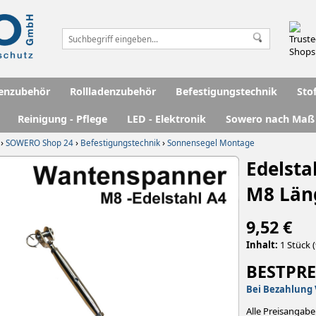
enzubehör
Rollladenzubehör
Befestigungstechnik
Sto
Reinigung - Pflege
LED - Elektronik
Sowero nach Maß
›
›
›
SOWERO Shop 24
Befestigungstechnik
Sonnensegel Montage
Edelst
M8 Län
9,52 €
Inhalt:
1 Stück (
BESTPRE
Bei Bezahlung 
Alle Preisangabe