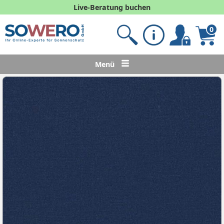
Live-Beratung buchen
0
Menü