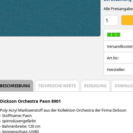
Alle Preisangabe
Versandkosten
Art.Nr.:
Hersteller:
BESCHREIBUNG
TECHNISCHE WERTE
REINIGUNG
DOWNLO
Dickson Orchestra Paon 8901
Poly Acryl Markisenstoff aus der Kollektion Orchestra der Firma Dickson
- Stoffname: Paon
- spinndüsengefärbt
- Bahnenbreite: 120 cm
- Sonnenschutz: UV80