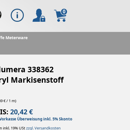
0
ffe Meterware
 lumera 338362
ryl Markisenstoff
9 € / 1 m)
IS:
20,42 €
Vorkasse Überweisung inkl. 5% Skonto
n inkl. 19% USt
zzgl. Versandkosten