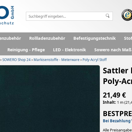
enzubehör
Rollladenzubehör
Befestigungstechnik
Sto
Reinigung - Pflege
LED - Elektronik
Sowero nach Maß
›
›
›
SOWERO Shop 24
Markisenstoffe - Meterware
Poly-Acryl Stoff
Sattler
Poly-Ac
21,49 €
Inhalt:
1 m (21,4
BESTPRE
Bei Bezahlung 
Alle Preisangabe