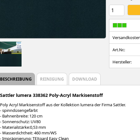
Versandkosten
Art.Nr.:
Hersteller:
BESCHREIBUNG
REINIGUNG
DOWNLOAD
Sattler lumera 338362 Poly-Acryl Markisenstoff
Poly Acryl Markisenstoff aus der Kollektion lumera der Firma Sattler.
- spinndüsengefärbt
- Bahnenbreite: 120 cm
- Sonnenschutz: UV80
- Materialstärke:0,53 mm
- Wasserdichtheit: 460 mm/WS
- Imprägnierung: TEXgard Easy Clean