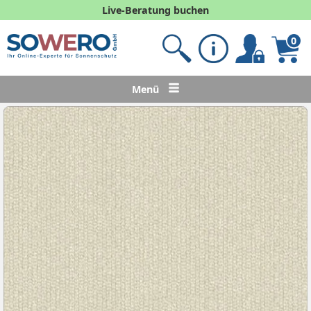
Live-Beratung buchen
0
Menü