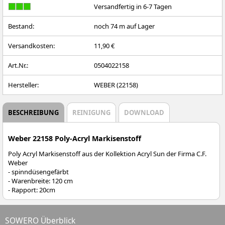
Versandfertig in 6-7 Tagen
Bestand:
noch
74
m auf Lager
Versandkosten:
11,90 €
Art.Nr.:
0504022158
Hersteller:
WEBER (22158)
BESCHREIBUNG
REINIGUNG
DOWNLOAD
Weber 22158 Poly-Acryl Markisenstoff
Poly Acryl Markisenstoff aus der Kollektion Acryl Sun der Firma C.F.
Weber
- spinndüsengefärbt
- Warenbreite: 120 cm
- Rapport: 20cm
SOWERO Überblick