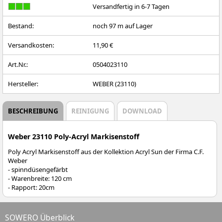
Versandfertig in 6-7 Tagen
Bestand:
noch
97
m auf Lager
Versandkosten:
11,90 €
Art.Nr.:
0504023110
Hersteller:
WEBER (23110)
BESCHREIBUNG
REINIGUNG
DOWNLOAD
Weber 23110 Poly-Acryl Markisenstoff
Poly Acryl Markisenstoff aus der Kollektion Acryl Sun der Firma C.F.
Weber
- spinndüsengefärbt
- Warenbreite: 120 cm
- Rapport: 20cm
SOWERO Überblick