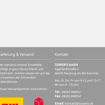
Lieferung & Versand
Kontakt
er Versand unserer Einzelteile
SOWERO GmbH
erfolgt in ganz Deutschland und
Egerlandstraße 4
sterreich. Hierbei setzen wir auf die
86476 Neuburg an der Kammel
Kompetenz der führenden
Mo, Di, Do, Fr von 9-12 und 13-17
Paketdienste.
Mi von 9 - 13 Uhr.
Unser Versandpartner sind hierbei:
Tel.:
08283 998952
Fax:
08283 998954
Email:
kontakt@sowero.de