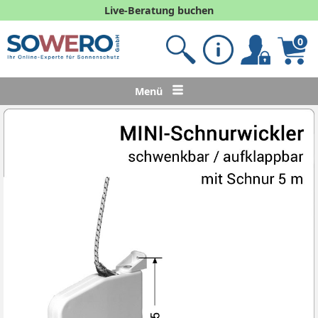
Live-Beratung buchen
0
Menü