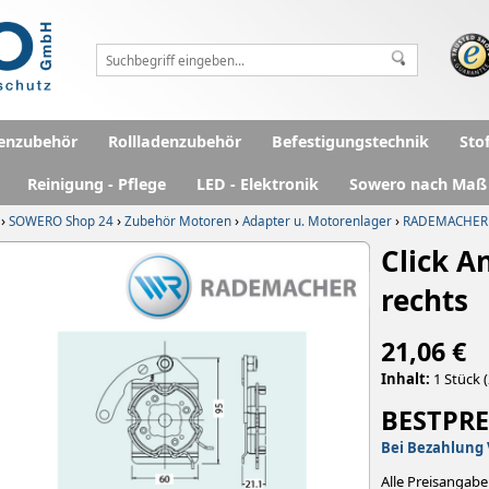
enzubehör
Rollladenzubehör
Befestigungstechnik
Sto
Reinigung - Pflege
LED - Elektronik
Sowero nach Maß
›
›
›
›
SOWERO Shop 24
Zubehör Motoren
Adapter u. Motorenlager
RADEMACHER 
Click A
rechts
21,06 €
Inhalt:
1 Stück (
BESTPRE
Bei Bezahlung 
Alle Preisangabe