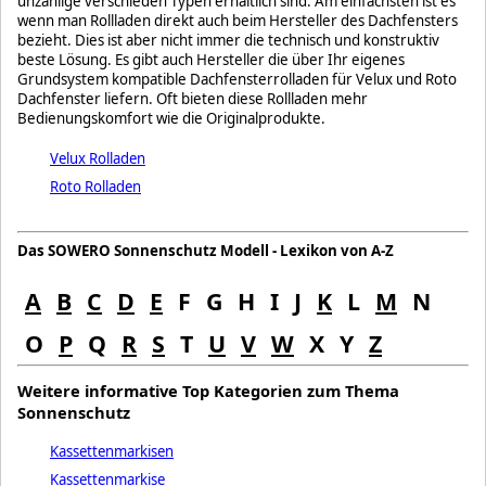
unzählige verschieden Typen erhältlich sind. Am einfachsten ist es
wenn man Rollladen direkt auch beim Hersteller des Dachfensters
bezieht. Dies ist aber nicht immer die technisch und konstruktiv
beste Lösung. Es gibt auch Hersteller die über Ihr eigenes
Grundsystem kompatible Dachfensterrolladen für Velux und Roto
Dachfenster liefern. Oft bieten diese Rollladen mehr
Bedienungskomfort wie die Originalprodukte.
Velux Rolladen
Roto Rolladen
Das SOWERO Sonnenschutz Modell - Lexikon von A-Z
A
B
C
D
E
F
G
H
I
J
K
L
M
N
O
P
Q
R
S
T
U
V
W
X
Y
Z
Weitere informative Top Kategorien zum Thema
Sonnenschutz
Kassettenmarkisen
Kassettenmarkise