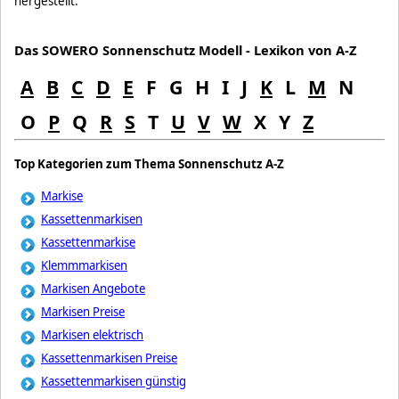
hergestellt.
Das SOWERO Sonnenschutz Modell - Lexikon von A-Z
A
B
C
D
E
F
G
H
I
J
K
L
M
N
O
P
Q
R
S
T
U
V
W
X
Y
Z
Top Kategorien zum Thema Sonnenschutz A-Z
Markise
Kassettenmarkisen
Kassettenmarkise
Klemmmarkisen
Markisen Angebote
Markisen Preise
Markisen elektrisch
Kassettenmarkisen Preise
Kassettenmarkisen günstig