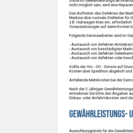
Sollte im Gewährleistungsfall inner
nicht möglich sein, wird eine Repara
Das Auftreten des Defektes der Marki
Markise über normale Stehleiter für 
z.B. Hubwagen Kran etc. erforderlich
Voraussetzungen auf seine Kosten ber
Folgende Servicearbeiten sind im Gara
- Austausch von defekten Antriebs
- Austausch von beschädigten Marki
- Austausch von defekten Gelenkar
- Austausch von defekten oder besch
Sollte der Vor - Ort - Service auf G
Kosten über Spedition abgeholt und 
Anfallende Mehrkosten bei der Dem
Nach der 2 Jährigen Gewährleistungsfr
entnehmen Sie bitte den Angaben aus 
Einbau- oder Anfahrtskosten sind da
Gewährleistungs- 
Ausschlussgründe für die Gewährleis