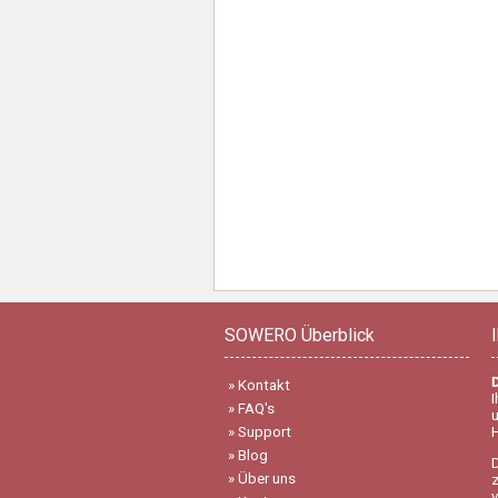
SOWERO Überblick
»
Kontakt
I
»
FAQ's
»
Support
»
Blog
D
»
Über uns
z