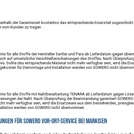
 innerhalb der Garantiezeit kostenlos das entsprechende Ersatzteil zugeschick
 vom Kunden zu tragen.
tie für alle Stoffe der Hersteller Sattler und Para ab Lieferdatum gegen üb
 sich auf unnatürliche Verschleißerscheinungen des Stoffes. Nach Überprüfun
s. Sollte das entsprechende Material nicht mehr verfügbar sein, wird die E
olgekosten für Demontage und Installation werden von SOWERO nicht überno
tie für alle Stoffe mit Nahtberarbeitung TENARA ab Lieferdatum gegen Lösen
cheinungen der Naht. Nach Überprüfung der Beanstandung garantiert SOWERO 
icht mehr verfügbar sein, wird die Ersatzware aus dem bestehenden, preisgle
tallation werden von SOWERO nicht übernommen.
ngen für SOWERO Vor-Ort-Service bei Markisen