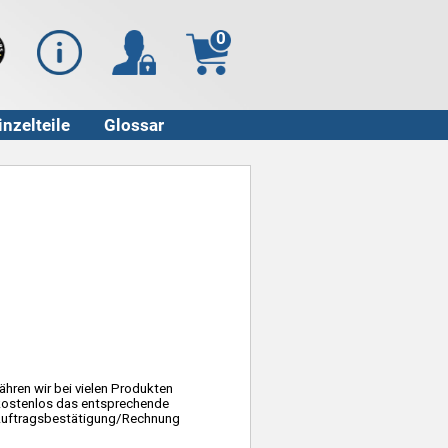
0
inzelteile
Glossar
hren wir bei vielen Produkten
it kostenlos das entsprechende
er Auftragsbestätigung/Rechnung