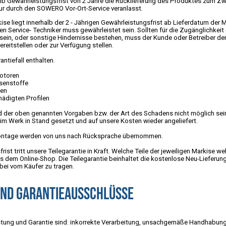
halb Gewährleistungsfrist von 2 Jahre die Rücklieferung des Produktes zum Z
tur durch den SOWERO Vor-Ort-Service veranlasst.
se liegt innerhalb der 2 - Jährigen Gewährleistungsfrist ab Lieferdatum der M
den Service- Techniker muss gewährleistet sein. Sollten für die Zugänglichke
 sein, oder sonstige Hindernisse bestehen, muss der Kunde oder Betreiber de
eitstellen oder zur Verfügung stellen.
ntiefall enthalten.
motoren
senstoffe
men
ädigten Profilen
rund der oben genannten Vorgaben bzw. der Art des Schadens nicht möglich sein
im Werk in Stand gesetzt und auf unsere Kosten wieder angeliefert.
ontage werden von uns nach Rücksprache übernommen.
ist tritt unsere Teilegarantie in Kraft. Welche Teile der jeweiligen Markise we
dem Online-Shop. Die Teilegarantie beinhaltet die kostenlose Neu-Lieferung 
bei vom Käufer zu tragen.
und Garantieausschlüsse
tung und Garantie sind: inkorrekte Verarbeitung, unsachgemäße Handhabung 