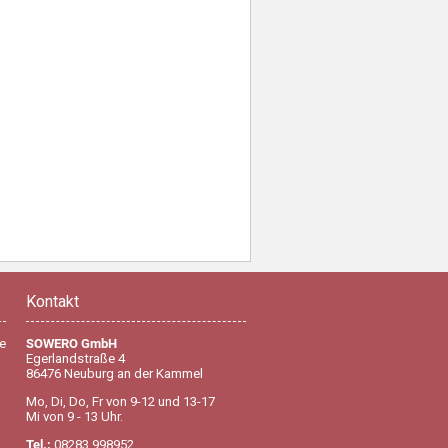
Kontakt
e
SOWERO GmbH
Egerlandstraße 4
86476 Neuburg an der Kammel
Mo, Di, Do, Fr von 9-12 und 13-17
Mi von 9 - 13 Uhr.
Tel.:
08283 998952