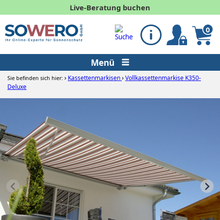
Live-Beratung buchen
0
Menü
›
›
Kassettenmarkisen
Vollkassettenmarkise K350-
Sie befinden sich hier:
Deluxe