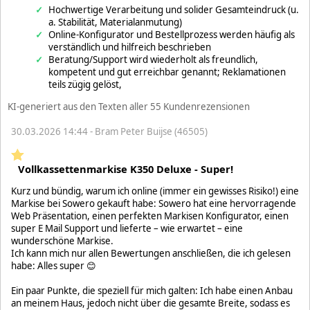
Hochwertige Verarbeitung und solider Gesamteindruck (u.
a. Stabilität, Materialanmutung)
Online-Konfigurator und Bestellprozess werden häufig als
verständlich und hilfreich beschrieben
Beratung/Support wird wiederholt als freundlich,
kompetent und gut erreichbar genannt; Reklamationen
teils zügig gelöst,
KI-generiert aus den Texten aller 55 Kundenrezensionen
30.03.2026 14:44 - Bram Peter Buijse (46505)
Vollkassettenmarkise K350 Deluxe - Super!
Kurz und bündig, warum ich online (immer ein gewisses Risiko!) eine
Markise bei Sowero gekauft habe: Sowero hat eine hervorragende
Web Präsentation, einen perfekten Markisen Konfigurator, einen
super E Mail Support und lieferte – wie erwartet – eine
wunderschöne Markise.
Ich kann mich nur allen Bewertungen anschließen, die ich gelesen
habe: Alles super 😊
Ein paar Punkte, die speziell für mich galten: Ich habe einen Anbau
an meinem Haus, jedoch nicht über die gesamte Breite, sodass es