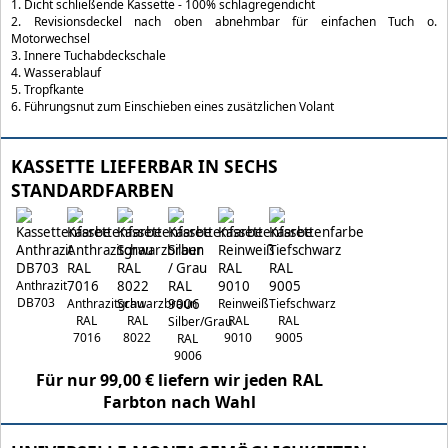
1. Dicht schließende Kassette - 100% schlagregendicht
2. Revisionsdeckel nach oben abnehmbar für einfachen Tuch o.
Motorwechsel
3. Innere Tuchabdeckschale
4. Wasserablauf
5. Tropfkante
6. Führungsnut zum Einschieben eines zusätzlichen Volant
KASSETTE LIEFERBAR IN SECHS
STANDARDFARBEN
Anthrazit
DB703
Anthrazitgrau
Schwarzbraun
Reinweiß
Tiefschwarz
RAL
RAL
RAL
RAL
Silber/Grau
7016
8022
9010
9005
RAL
9006
Für nur 99,00 € liefern wir jeden RAL
Farbton nach Wahl