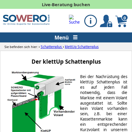
Live-Beratung buchen
0
Menü
›
›
Schattenplus
klettUp Schattenplus
Sie befinden sich hier:
Der klettUp Schattenplus
Bei der Nachrüstung des
klettUp Schattenplus ist
es auf jeden Fall
notwendig, dass die
Markise mit einem Volant
ausgestattet ist. Sollte
kein Volant vorhanden
sein, z.B. bei einer
Kassettenmarkise kann
ein entsprechender
Kurzvolant in unserem