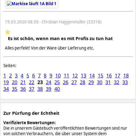
19.03.2020 08:39 - Christian Haggenmüller (33318)
Es ist schön, wenn man es mit Profis zu tun hat
Alles perfekt! Von der Ware über Lieferung etc.
Seiten:
1
2
3
4
5
6
7
8
9
10
11
12
13
14
15
16
17
18
19
20
21
22
23
24
25
26
27
28
29
30
31
32
33
34
35
36
37
38
39
40
Zur Pürfung der Echtheit
Verifizierte Bewertungen:
Die in unserem Gästebuch veröffentlichten Bewertungen sind nur
von solchen Verbrauchern, die über unser System dem