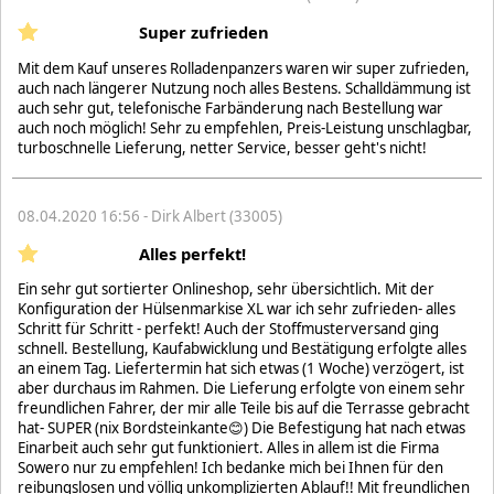
Super zufrieden
Mit dem Kauf unseres Rolladenpanzers waren wir super zufrieden,
auch nach längerer Nutzung noch alles Bestens. Schalldämmung ist
auch sehr gut, telefonische Farbänderung nach Bestellung war
auch noch möglich! Sehr zu empfehlen, Preis-Leistung unschlagbar,
turboschnelle Lieferung, netter Service, besser geht's nicht!
08.04.2020 16:56 - Dirk Albert (33005)
Alles perfekt!
Ein sehr gut sortierter Onlineshop, sehr übersichtlich. Mit der
Konfiguration der Hülsenmarkise XL war ich sehr zufrieden- alles
Schritt für Schritt - perfekt! Auch der Stoffmusterversand ging
schnell. Bestellung, Kaufabwicklung und Bestätigung erfolgte alles
an einem Tag. Liefertermin hat sich etwas (1 Woche) verzögert, ist
aber durchaus im Rahmen. Die Lieferung erfolgte von einem sehr
freundlichen Fahrer, der mir alle Teile bis auf die Terrasse gebracht
hat- SUPER (nix Bordsteinkante😊) Die Befestigung hat nach etwas
Einarbeit auch sehr gut funktioniert. Alles in allem ist die Firma
Sowero nur zu empfehlen! Ich bedanke mich bei Ihnen für den
reibungslosen und völlig unkomplizierten Ablauf!! Mit freundlichen