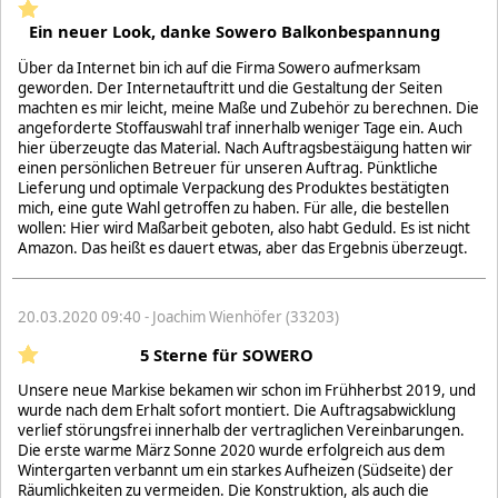
Ein neuer Look, danke Sowero Balkonbespannung
Über da Internet bin ich auf die Firma Sowero aufmerksam
geworden. Der Internetauftritt und die Gestaltung der Seiten
machten es mir leicht, meine Maße und Zubehör zu berechnen. Die
angeforderte Stoffauswahl traf innerhalb weniger Tage ein. Auch
hier überzeugte das Material. Nach Auftragsbestäigung hatten wir
einen persönlichen Betreuer für unseren Auftrag. Pünktliche
Lieferung und optimale Verpackung des Produktes bestätigten
mich, eine gute Wahl getroffen zu haben. Für alle, die bestellen
wollen: Hier wird Maßarbeit geboten, also habt Geduld. Es ist nicht
Amazon. Das heißt es dauert etwas, aber das Ergebnis überzeugt.
20.03.2020 09:40 - Joachim Wienhöfer (33203)
5 Sterne für SOWERO
Unsere neue Markise bekamen wir schon im Frühherbst 2019, und
wurde nach dem Erhalt sofort montiert. Die Auftragsabwicklung
verlief störungsfrei innerhalb der vertraglichen Vereinbarungen.
Die erste warme März Sonne 2020 wurde erfolgreich aus dem
Wintergarten verbannt um ein starkes Aufheizen (Südseite) der
Räumlichkeiten zu vermeiden. Die Konstruktion, als auch die