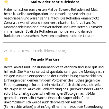
Mal wieder sehr zufrieden!
Habe nun schon zum vierten Mal bei Sowero Rollladen auf Maß
bestellt. Online Konfiguration und Bestellung sind sehr gut
beschrieben und waren sehr einfach. Die Rollladen kamen trotz
Corona einwandfrei und in der vereinbarten Lieferzeit an. Die
Montageanleitung ist gut zu verstehen und umzusetzen. Es macht
immer wieder Spaß die Rollladen zu montieren und danach
funktionieren zu sehen. Es waren bestimmt nicht die Letzten.
24.04.2020 07:41 - Frank Slickers (33816)
Pergola Markise
Bestellablauf und und Kundenservice telefonisch sind sehr gut und
hilfreich .Die Markise selbst ist qualitativ sehr gut ,die Montage ist in
einigen Punkten entsprechend der Beschreibung etwas tricki(das
Einhängen der Riemen mit dem Vorziehen des Tuches gegen die
Federspannung erfordert sehr viel Kraft .Ich dacht erst, ich reiße
die Zugseile ab. Auch die Fehllieferung des Querverbinders wurde
sofort kurzfristig super schnell korrigiert(Foto gemacht E-Mail
geschickt, innerhalb 1 Woche Ersatz da. Super Ablauf und
unkompliziert. Ich werde auch den weiteren Ausbau
(Senkrechtmarkise) jetzt in Angriff nehmen. Auch die Zusendeung