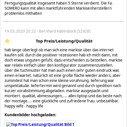
Fertigungsqualität insgesamt haben 5 Sterne verdient. Die Fa.
SOWERO kann mit allen marktführenden Markisenherstellern
problemlos mithalten
19.03.2020 20:22 - Bernhard Kaltenböck (32928)
Top Preis/Leistung/Qualität
hab lange überlegt ob man sich eine markise über das internet
kaufen soll. durch die positiver rezesionen hab ich mich dann, mit
doch etwas unguten gefühl, dazu entschieden zu bestellen. markise
war relativ einfach über den konfigurator zusammenzustellen.
über die tuchmuster hat man auch einen sehr guten eindruck was
einen erwartet. natürlich ist eine große fläche wieder anders, aber
zumindest hat man schon eine kleine vorahnung. lieferung war
unspektakulär. liefertermin wird genannt und durch spedition nach
kurzer vorabstimmung abgeladen. markise ausgepackt und
montiert. qualität, abmessungen,.... alles tiptop und das beste nach
der montage.... eine glückliche und zufriedene frau. unbezahlbar.
happy wife - happy life
Kundenbilder hochgeladen: