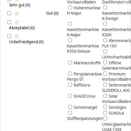
Vorbaurollladen
Dachfensterroll
Sehr gut (9)
Hülsenmarkise
Gut (0)
H-Major
Kassettenmarki
K-Design
Akzeptabel (0)
Kassettenmarkise
Kassettenmarki
K-Major
K300
Klemmmark
Unbefriedigend (0)
Kassettenmarkise
FLK-160
K350-Deluxe
Lichtschachtab
Markisenstoffe
Offene
Gelenkarmmark
Pergolamarkise
Premium
Pergo-ST
Vorbaurollladen
Raffstore
Seitenmarki
SLIDEROLL 400
SHADE Inox
Solar
Vorbaurollladen
Sonnensegel
Sonstiges
SUNOLA
Stoffbespannungen
Unterglasmarki
UGM-150E